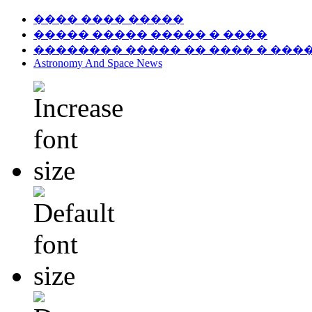
���� ���� �����
����� ����� ����� � ����
�������� ����� �� ���� � ���
Astronomy And Space News