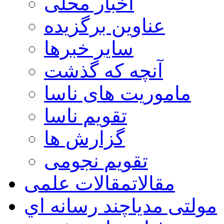
اخبار محلی
عناوین برگزیده
سایر خبرها
آنچه که گذشت
ماموریت های ناسا
تقویم ناسا
گزارش ها
تقویم نجومی
مقالات
مقالات علمی
مولتی مدیا
چند رسانه اي