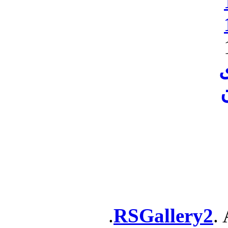
ن
RSGallery2
. 