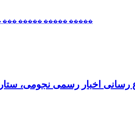
� ��� ����� ����� �����
اع رسانی اخبار رسمی نجومی، ستا