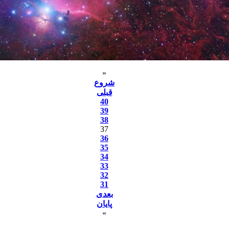
«
شروع
قبلی
40
39
38
37
36
35
34
33
32
31
بعدی
پایان
»