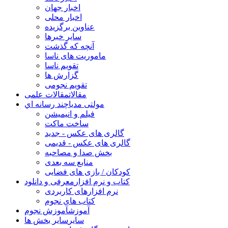
اخبار جهان
اخبار محلی
عناوین برگزیده
سایر خبرها
آنچه که گذشت
ماموریت های ناسا
تقویم ناسا
گزارش ها
تقویم نجومی
مقالات
مقالات علمی
مولتی مدیا
چند رسانه اي
فیلم و انیمیشن
ساخت ماکت
گالری های عکس - جدید
گالری های عکس - قدیمی
بخش صدا و مصاحبه
منابع سه بعدی
کودکان / بازی های فضایی
کتاب و نرم افزار
معرفی و دانلود
نرم افزارهای کاربردی
کتاب های نجوم
آموزش
آموزش نجوم
سایر
سایر بخش ها