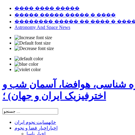
���� ���� �����
����� ����� ����� � ����
�������� ����� �� ���� � ���
Astronomy And Space News
ره شناسی، هوافضا، آسمان شب و
اخترفیزیک ایران و جهان) ؛
خانه
سایت نجوم ایران
اخبار
اخبار فضا و نجوم
اخبار ناسا