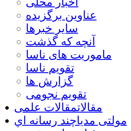
اخبار محلی
عناوین برگزیده
سایر خبرها
آنچه که گذشت
ماموریت های ناسا
تقویم ناسا
گزارش ها
تقویم نجومی
مقالات
مقالات علمی
مولتی مدیا
چند رسانه اي