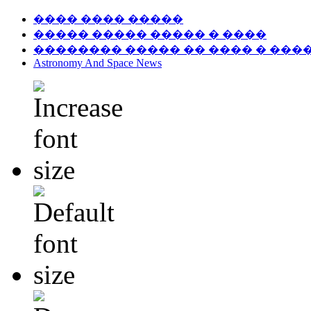
���� ���� �����
����� ����� ����� � ����
�������� ����� �� ���� � ���
Astronomy And Space News