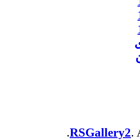
ن
RSGallery2
. 