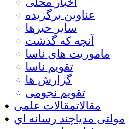
اخبار محلی
عناوین برگزیده
سایر خبرها
آنچه که گذشت
ماموریت های ناسا
تقویم ناسا
گزارش ها
تقویم نجومی
مقالات
مقالات علمی
مولتی مدیا
چند رسانه اي