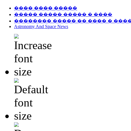
���� ���� �����
����� ����� ����� � ����
�������� ����� �� ���� � ���
Astronomy And Space News