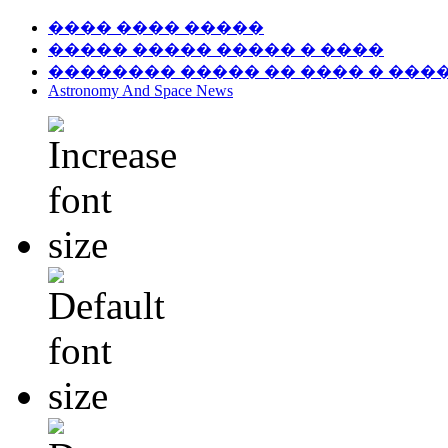
���� ���� �����
����� ����� ����� � ����
�������� ����� �� ���� � ���
Astronomy And Space News