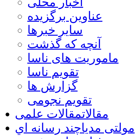
اخبار محلی
عناوین برگزیده
سایر خبرها
آنچه که گذشت
ماموریت های ناسا
تقویم ناسا
گزارش ها
تقویم نجومی
مقالات
مقالات علمی
مولتی مدیا
چند رسانه اي