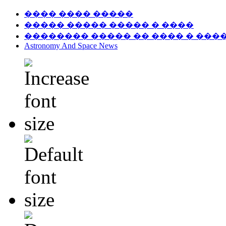
���� ���� �����
����� ����� ����� � ����
�������� ����� �� ���� � ���
Astronomy And Space News