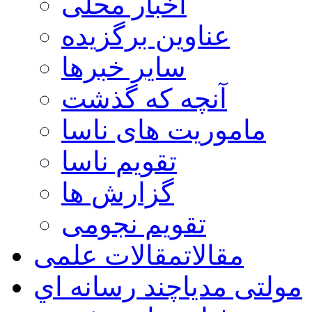
اخبار محلی
عناوین برگزیده
سایر خبرها
آنچه که گذشت
ماموریت های ناسا
تقویم ناسا
گزارش ها
تقویم نجومی
مقالات
مقالات علمی
مولتی مدیا
چند رسانه اي