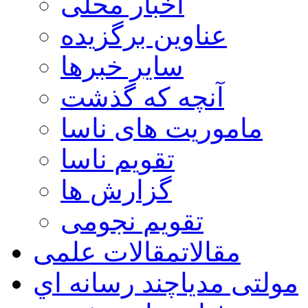
اخبار محلی
عناوین برگزیده
سایر خبرها
آنچه که گذشت
ماموریت های ناسا
تقویم ناسا
گزارش ها
تقویم نجومی
مقالات
مقالات علمی
مولتی مدیا
چند رسانه اي