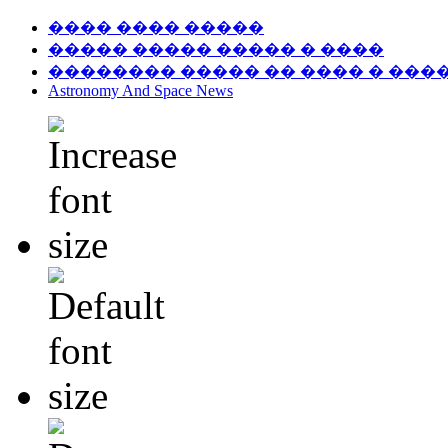
���� ���� �����
����� ����� ����� � ����
�������� ����� �� ���� � ���
Astronomy And Space News