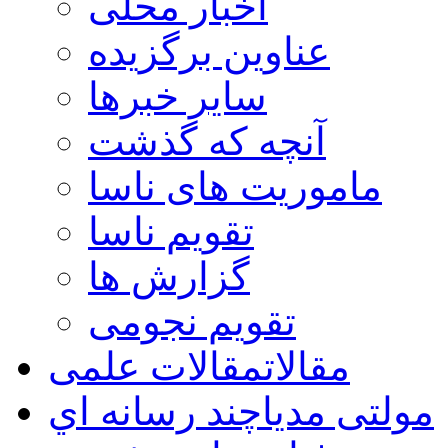
اخبار محلی
عناوین برگزیده
سایر خبرها
آنچه که گذشت
ماموریت های ناسا
تقویم ناسا
گزارش ها
تقویم نجومی
مقالات
مقالات علمی
مولتی مدیا
چند رسانه اي