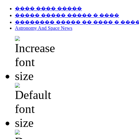
���� ���� �����
����� ����� ����� � ����
�������� ����� �� ���� � ���
Astronomy And Space News