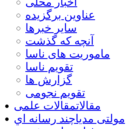
اخبار محلی
عناوین برگزیده
سایر خبرها
آنچه که گذشت
ماموریت های ناسا
تقویم ناسا
گزارش ها
تقویم نجومی
مقالات
مقالات علمی
مولتی مدیا
چند رسانه اي