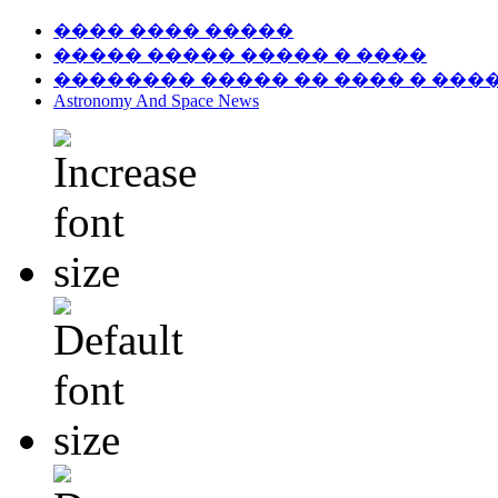
���� ���� �����
����� ����� ����� � ����
�������� ����� �� ���� � ���
Astronomy And Space News