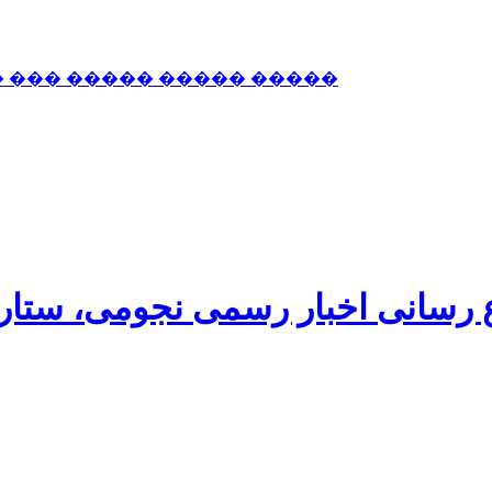
� ��� ����� ����� �����
اع رسانی اخبار رسمی نجومی، ستا