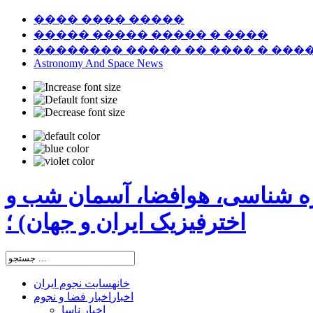
���� ���� �����
����� ����� ����� � ����
�������� ����� �� ���� � ���
Astronomy And Space News
ره شناسی، هوافضا، آسمان شب و
اخترفیزیک ایران و جهان) ؛
خانه
سایت نجوم ایران
اخبار
اخبار فضا و نجوم
اخبار ناسا