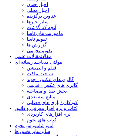
اخبار جهان
اخبار محلی
عناوین برگزیده
سایر خبرها
آنچه که گذشت
ماموریت های ناسا
تقویم ناسا
گزارش ها
تقویم نجومی
مقالات
مقالات علمی
مولتی مدیا
چند رسانه اي
فیلم و انیمیشن
ساخت ماکت
گالری های عکس - جدید
گالری های عکس - قدیمی
بخش صدا و مصاحبه
منابع سه بعدی
کودکان / بازی های فضایی
کتاب و نرم افزار
معرفی و دانلود
نرم افزارهای کاربردی
کتاب های نجوم
آموزش
آموزش نجوم
سایر
سایر بخش ها