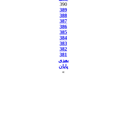
390
389
388
387
386
385
384
383
382
381
بعدی
پایان
»