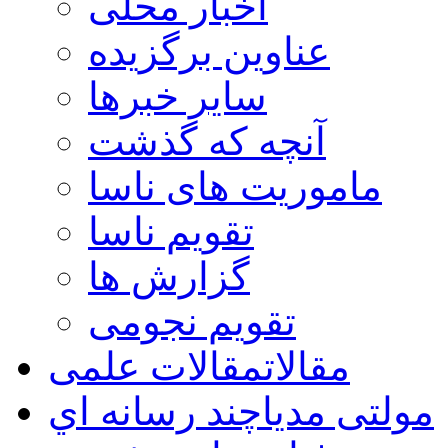
اخبار محلی
عناوین برگزیده
سایر خبرها
آنچه که گذشت
ماموریت های ناسا
تقویم ناسا
گزارش ها
تقویم نجومی
مقالات
مقالات علمی
مولتی مدیا
چند رسانه اي