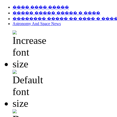
���� ���� �����
����� ����� ����� � ����
�������� ����� �� ���� � ���
Astronomy And Space News