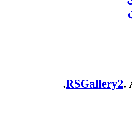
ن
RSGallery2
. 