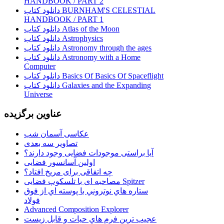
HANDBOOK / PART 2
دانلود کتاب BURNHAM'S CELESTIAL
HANDBOOK / PART 1
دانلود کتاب Atlas of the Moon
دانلود کتاب Astrophysics
دانلود کتاب Astronomy through the ages
دانلود کتاب Astronomy with a Home
Computer
دانلود کتاب Basics Of Basics Of Spaceflight
دانلود کتاب Galaxies and the Expanding
Universe
عناوین برگزیده
عکاسی آسمان شب
تصاویر سه بعدی
آیا براستی موجودات فضایی وجود دارند؟
اولین آسانسور فضایی
چه اتفاقی برای مریخ افتاد؟
مصاحبه ای با تلسکوپ فضایی Spitzer
ستاره هاي نوتروني با پوسته اي از فوق
فولاد
Advanced Composition Explorer
عجیب ترین فرم هاي حيات و قابل زيست