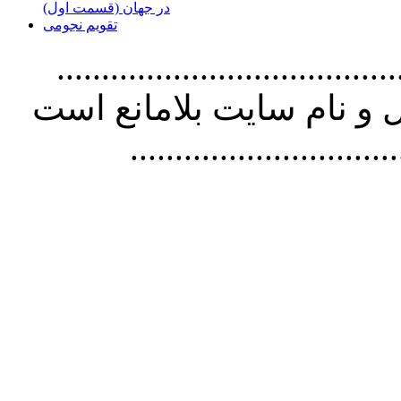
در جهان (قسمت اول)
تقویم نجومی
................................. استفاده از
و نام سايت بلامانع است
..............................