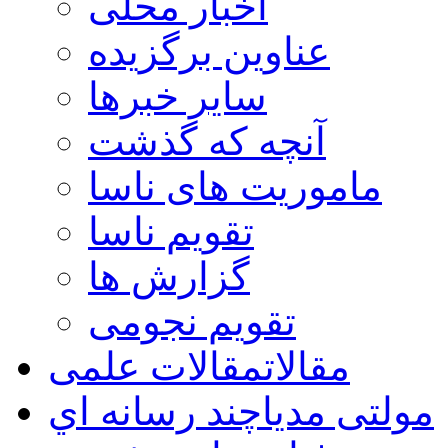
اخبار محلی
عناوین برگزیده
سایر خبرها
آنچه که گذشت
ماموریت های ناسا
تقویم ناسا
گزارش ها
تقویم نجومی
مقالات
مقالات علمی
مولتی مدیا
چند رسانه اي