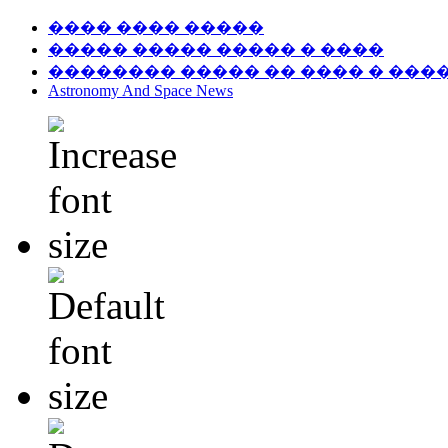
���� ���� �����
����� ����� ����� � ����
�������� ����� �� ���� � ���
Astronomy And Space News