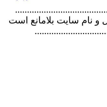
................................. استفاده از
و نام سايت بلامانع است
..............................