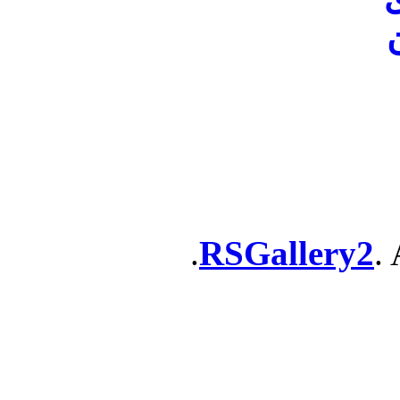
ن
RSGallery2
. 