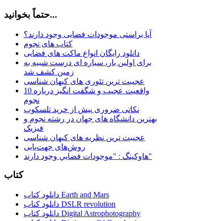
حتماً بخوانید...
آیا براستی موجودات فضایی وجود دارند؟
کتاب های نجوم
دانلود رایگان انواع ماکت های فضایی
برای اولین بار، سیاره ای درست شبیه به
زمین کشف شد
عجیبت ترین تئوری های کیهان شناسی
10 واقعیت عجیب و شگفت انگیز درباره
نجوم
نکاتی ضروری پیش از خرید تلسکوپ
بهترین دانشگاه های جهان در رشته نجوم و
فیزیک
عجیبت ترین نظریه های کیهان شناسی
روش‌های جهت‌یابی
هاوكينگ : "موجودات فضايي وجود دارند"
کتاب
دانلود کتاب Earth and Mars
دانلود کتاب DSLR revolution
دانلود کتاب Digital Astrophotography