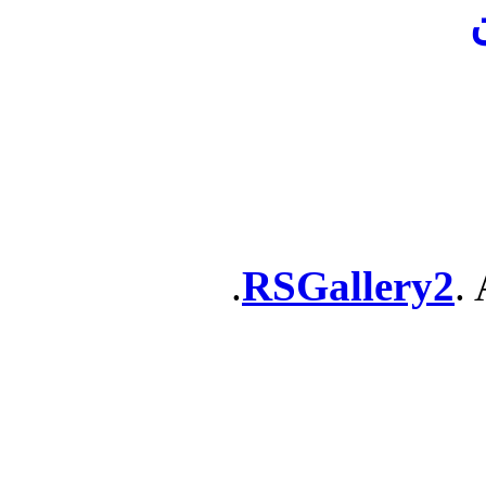
ن
RSGallery2
. 