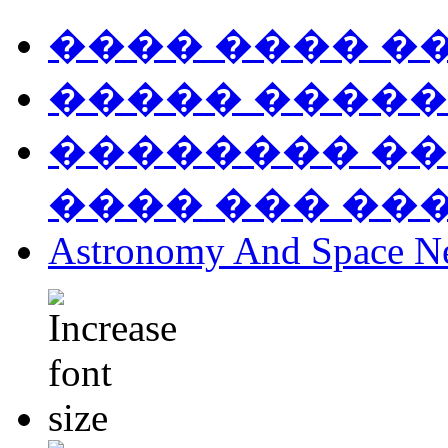
���� ���� �
����� �����
�������� ��
���� ��� ��
Astronomy And Space N