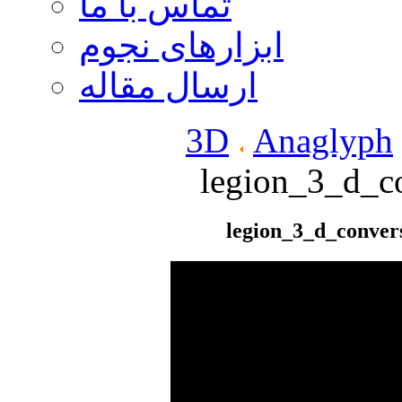
تماس با ما
ابزارهای نجوم
ارسال مقاله
3D
Anaglyph
legion_3_d_c
legion_3_d_conve