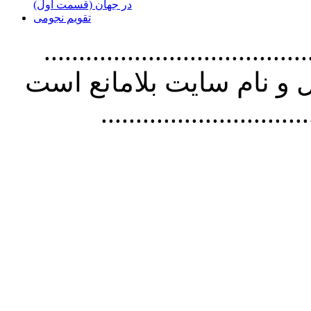
در جهان (قسمت اول)
تقویم نجومی
................................. استفاده از
و نام سايت بلامانع است
..............................