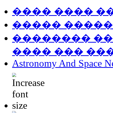
���� ���� �
����� �����
�������� ��
���� ��� ��
Astronomy And Space N