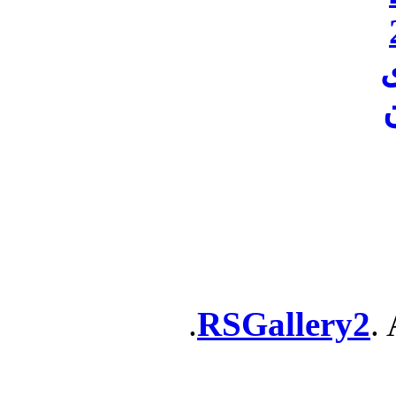
ن
RSGallery2
. 