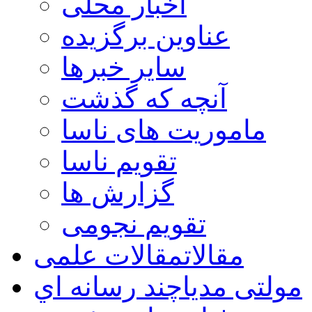
اخبار محلی
عناوین برگزیده
سایر خبرها
آنچه که گذشت
ماموریت های ناسا
تقویم ناسا
گزارش ها
تقویم نجومی
مقالات
مقالات علمی
مولتی مدیا
چند رسانه اي