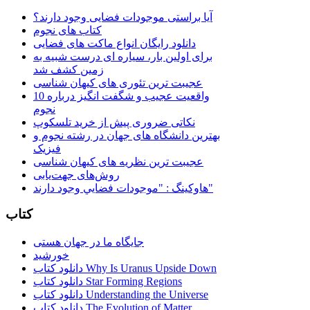
آیا براستی موجودات فضایی وجود دارند؟
کتاب های نجوم
دانلود رایگان انواع ماکت های فضایی
برای اولین بار، سیاره ای درست شبیه به
زمین کشف شد
عجیبت ترین تئوری های کیهان شناسی
10 واقعیت عجیب و شگفت انگیز درباره
نجوم
نکاتی ضروری پیش از خرید تلسکوپ
بهترین دانشگاه های جهان در رشته نجوم و
فیزیک
عجیبت ترین نظریه های کیهان شناسی
روش‌های جهت‌یابی
هاوكينگ : "موجودات فضايي وجود دارند"
کتاب
جایگاه ما در جهان هستی
خورشید
دانلود کتاب Why Is Uranus Upside Down
دانلود کتاب Star Forming Regions
دانلود کتاب Understanding the Universe
دانلود کتاب The Evolution of Matter