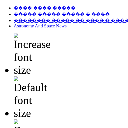
���� ���� �����
����� ����� ����� � ����
�������� ����� �� ���� � ���
Astronomy And Space News