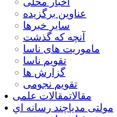
اخبار محلی
عناوین برگزیده
سایر خبرها
آنچه که گذشت
ماموریت های ناسا
تقویم ناسا
گزارش ها
تقویم نجومی
مقالات
مقالات علمی
مولتی مدیا
چند رسانه اي