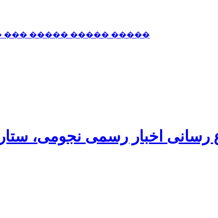
� ��� ����� ����� �����
اع رسانی اخبار رسمی نجومی، ستا