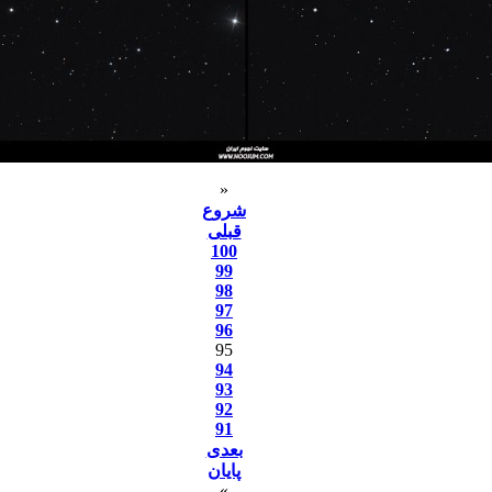
«
شروع
قبلی
100
99
98
97
96
95
94
93
92
91
بعدی
پایان
»