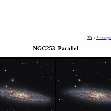
3D
Stereogr
NGC253_Parallel