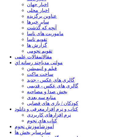
اخبار جهان
اخبار محلی
عناوین برگزیده
سایر خبرها
آنچه که گذشت
ماموریت های ناسا
تقویم ناسا
گزارش ها
تقویم نجومی
مقالات
مقالات علمی
مولتی مدیا
چند رسانه اي
فیلم و انیمیشن
ساخت ماکت
گالری های عکس - جدید
گالری های عکس - قدیمی
بخش صدا و مصاحبه
منابع سه بعدی
کودکان / بازی های فضایی
کتاب و نرم افزار
معرفی و دانلود
نرم افزارهای کاربردی
کتاب های نجوم
آموزش
آموزش نجوم
سایر
سایر بخش ها