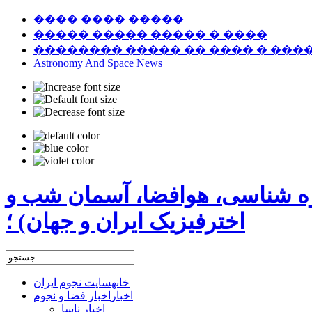
���� ���� �����
����� ����� ����� � ����
�������� ����� �� ���� � ���
Astronomy And Space News
ره شناسی، هوافضا، آسمان شب و
اخترفیزیک ایران و جهان) ؛
خانه
سایت نجوم ایران
اخبار
اخبار فضا و نجوم
اخبار ناسا