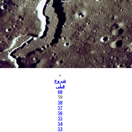
«
شروع
قبلی
60
59
58
57
56
55
54
53