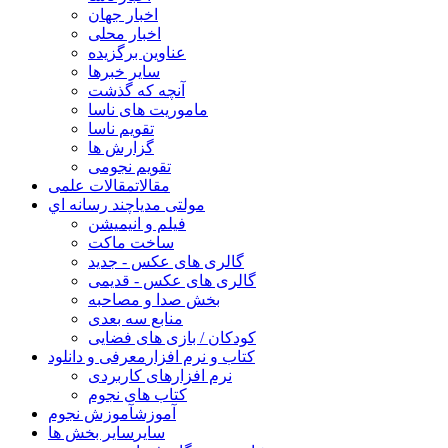
اخبار جهان
اخبار محلی
عناوین برگزیده
سایر خبرها
آنچه که گذشت
ماموریت های ناسا
تقویم ناسا
گزارش ها
تقویم نجومی
مقالات
مقالات علمی
مولتی مدیا
چند رسانه اي
فیلم و انیمیشن
ساخت ماکت
گالری های عکس - جدید
گالری های عکس - قدیمی
بخش صدا و مصاحبه
منابع سه بعدی
کودکان / بازی های فضایی
کتاب و نرم افزار
معرفی و دانلود
نرم افزارهای کاربردی
کتاب های نجوم
آموزش
آموزش نجوم
سایر
سایر بخش ها