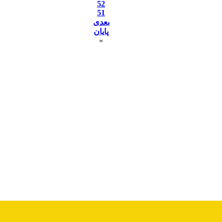
52
51
بعدی
پایان
»