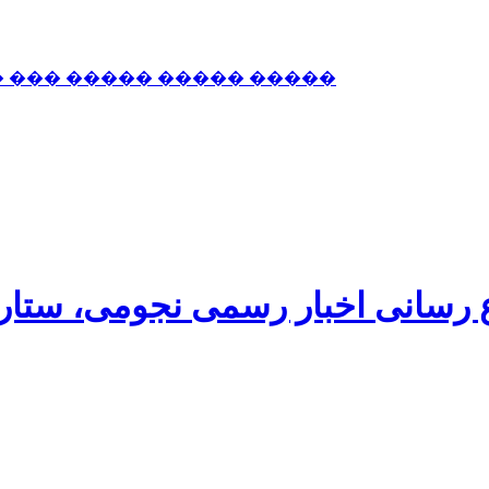
� ��� ����� ����� �����
اع رسانی اخبار رسمی نجومی، ستا