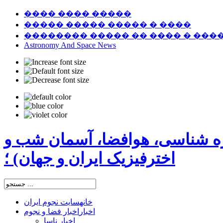
���� ���� �����
����� ����� ����� � ����
�������� ����� �� ���� � ���
Astronomy And Space News
ره شناسی، هوافضا، آسمان شب و
اخترفیزیک ایران و جهان) ؛
خانه
سایت نجوم ایران
اخبار
اخبار فضا و نجوم
اخبار ناسا