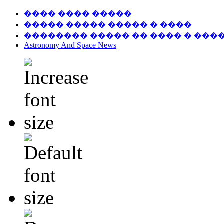
���� ���� �����
����� ����� ����� � ����
�������� ����� �� ���� � ���
Astronomy And Space News