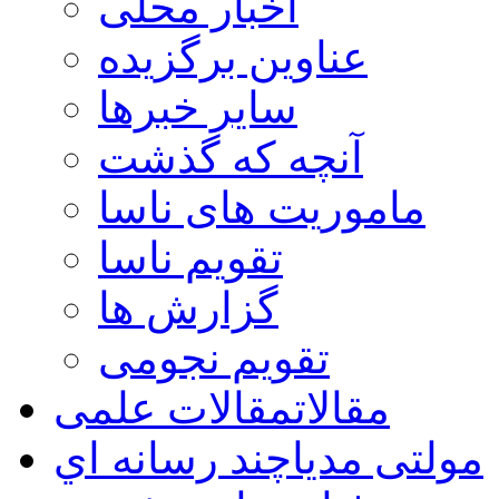
اخبار محلی
عناوین برگزیده
سایر خبرها
آنچه که گذشت
ماموریت های ناسا
تقویم ناسا
گزارش ها
تقویم نجومی
مقالات
مقالات علمی
مولتی مدیا
چند رسانه اي