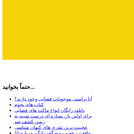
حتماً بخوانید...
آیا براستی موجودات فضایی وجود دارند؟
کتاب های نجوم
دانلود رایگان انواع ماکت های فضایی
برای اولین بار، سیاره ای درست شبیه به
زمین کشف شد
عجیبت ترین تئوری های کیهان شناسی
10 واقعیت عجیب و شگفت انگیز درباره