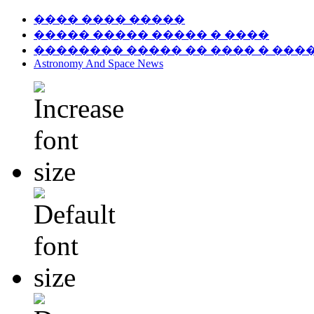
���� ���� �����
����� ����� ����� � ����
�������� ����� �� ���� � ���
Astronomy And Space News