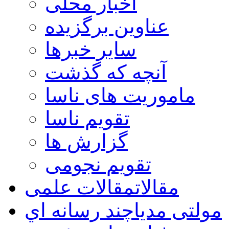
اخبار محلی
عناوین برگزیده
سایر خبرها
آنچه که گذشت
ماموریت های ناسا
تقویم ناسا
گزارش ها
تقویم نجومی
مقالات
مقالات علمی
مولتی مدیا
چند رسانه اي