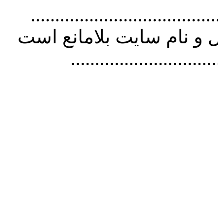
................................. استفاده از
و نام سايت بلامانع است
..............................