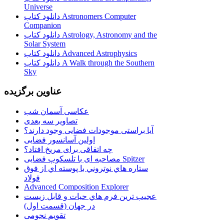
Universe
دانلود کتاب Astronomers Computer
Companion
دانلود کتاب Astrology, Astronomy and the
Solar System
دانلود کتاب Advanced Astrophysics
دانلود کتاب A Walk through the Southern
Sky
عناوین برگزیده
عکاسی آسمان شب
تصاویر سه بعدی
آیا براستی موجودات فضایی وجود دارند؟
اولین آسانسور فضایی
چه اتفاقی برای مریخ افتاد؟
مصاحبه ای با تلسکوپ فضایی Spitzer
ستاره هاي نوتروني با پوسته اي از فوق
فولاد
Advanced Composition Explorer
عجیب ترین فرم هاي حيات و قابل زيست
در جهان (قسمت اول)
تقویم نجومی