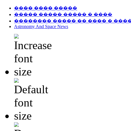
���� ���� �����
����� ����� ����� � ����
�������� ����� �� ���� � ���
Astronomy And Space News