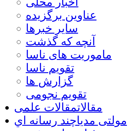
اخبار محلی
عناوین برگزیده
سایر خبرها
آنچه که گذشت
ماموریت های ناسا
تقویم ناسا
گزارش ها
تقویم نجومی
مقالات
مقالات علمی
مولتی مدیا
چند رسانه اي