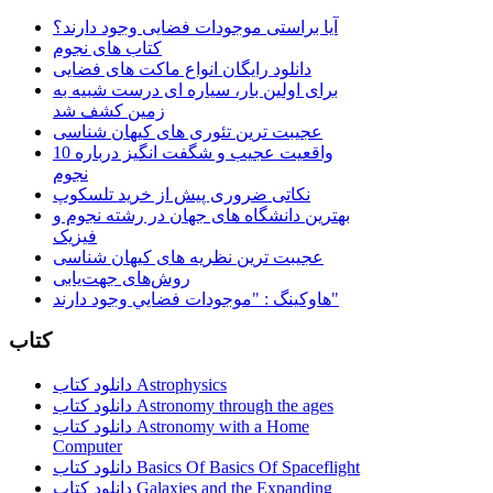
آیا براستی موجودات فضایی وجود دارند؟
کتاب های نجوم
دانلود رایگان انواع ماکت های فضایی
برای اولین بار، سیاره ای درست شبیه به
زمین کشف شد
عجیبت ترین تئوری های کیهان شناسی
10 واقعیت عجیب و شگفت انگیز درباره
نجوم
نکاتی ضروری پیش از خرید تلسکوپ
بهترین دانشگاه های جهان در رشته نجوم و
فیزیک
عجیبت ترین نظریه های کیهان شناسی
روش‌های جهت‌یابی
هاوكينگ : "موجودات فضايي وجود دارند"
کتاب
دانلود کتاب Astrophysics
دانلود کتاب Astronomy through the ages
دانلود کتاب Astronomy with a Home
Computer
دانلود کتاب Basics Of Basics Of Spaceflight
دانلود کتاب Galaxies and the Expanding