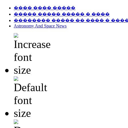
���� ���� �����
����� ����� ����� � ����
�������� ����� �� ���� � ���
Astronomy And Space News