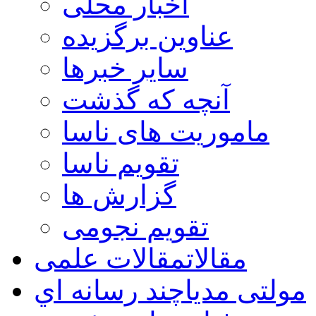
اخبار محلی
عناوین برگزیده
سایر خبرها
آنچه که گذشت
ماموریت های ناسا
تقویم ناسا
گزارش ها
تقویم نجومی
مقالات
مقالات علمی
مولتی مدیا
چند رسانه اي