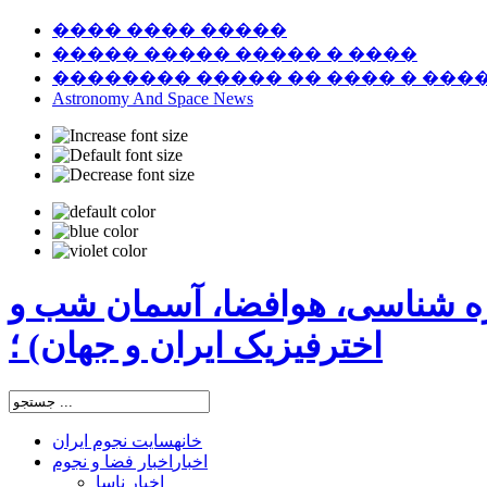
���� ���� �����
����� ����� ����� � ����
�������� ����� �� ���� � ���
Astronomy And Space News
ره شناسی، هوافضا، آسمان شب و
اخترفیزیک ایران و جهان) ؛
خانه
سایت نجوم ایران
اخبار
اخبار فضا و نجوم
اخبار ناسا