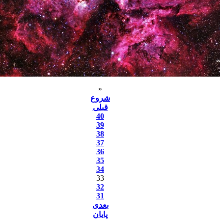
«
شروع
قبلی
40
39
38
37
36
35
34
33
32
31
بعدی
پایان