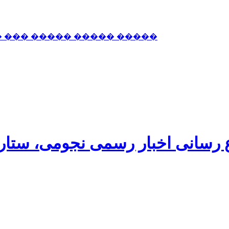
� ��� ����� ����� �����
اع رسانی اخبار رسمی نجومی، ستا