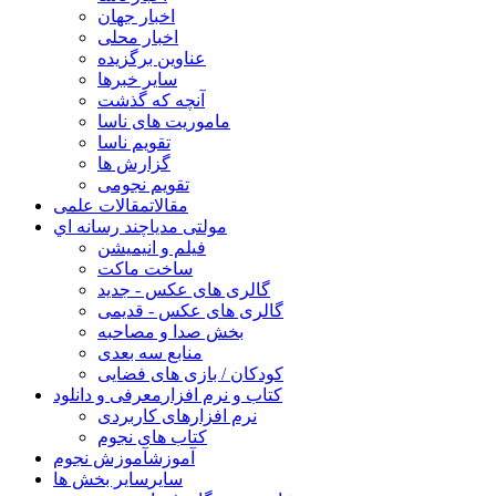
اخبار جهان
اخبار محلی
عناوین برگزیده
سایر خبرها
آنچه که گذشت
ماموریت های ناسا
تقویم ناسا
گزارش ها
تقویم نجومی
مقالات
مقالات علمی
مولتی مدیا
چند رسانه اي
فیلم و انیمیشن
ساخت ماکت
گالری های عکس - جدید
گالری های عکس - قدیمی
بخش صدا و مصاحبه
منابع سه بعدی
کودکان / بازی های فضایی
کتاب و نرم افزار
معرفی و دانلود
نرم افزارهای کاربردی
کتاب های نجوم
آموزش
آموزش نجوم
سایر
سایر بخش ها