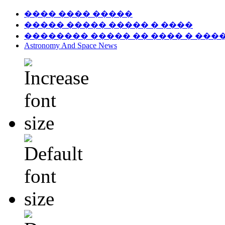
���� ���� �����
����� ����� ����� � ����
�������� ����� �� ���� � ���
Astronomy And Space News