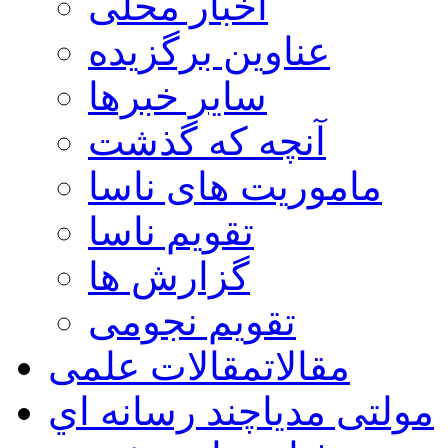
اخبار محلی
عناوین برگزیده
سایر خبرها
آنچه که گذشت
ماموریت های ناسا
تقویم ناسا
گزارش ها
تقویم نجومی
مقالات
مقالات علمی
مولتی مدیا
چند رسانه اي