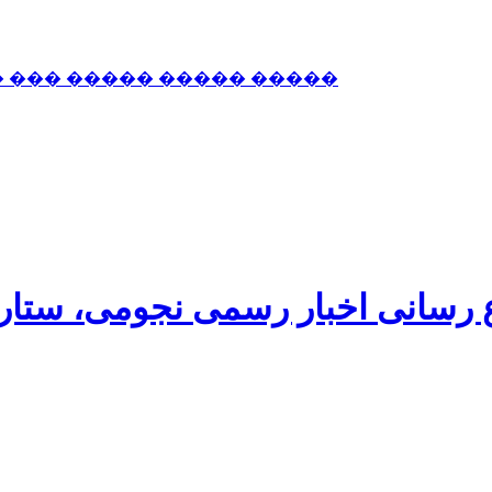
� ��� ����� ����� �����
اع رسانی اخبار رسمی نجومی، ستا