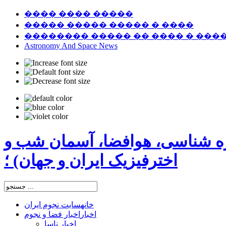
���� ���� �����
����� ����� ����� � ����
�������� ����� �� ���� � ���
Astronomy And Space News
ره شناسی، هوافضا، آسمان شب و
اخترفیزیک ایران و جهان) ؛
خانه
سایت نجوم ایران
اخبار
اخبار فضا و نجوم
اخبار ناسا