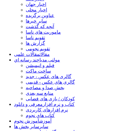
اخبار جهان
اخبار محلی
عناوین برگزیده
سایر خبرها
آنچه که گذشت
ماموریت های ناسا
تقویم ناسا
گزارش ها
تقویم نجومی
مقالات
مقالات علمی
مولتی مدیا
چند رسانه اي
فیلم و انیمیشن
ساخت ماکت
گالری های عکس - جدید
گالری های عکس - قدیمی
بخش صدا و مصاحبه
منابع سه بعدی
کودکان / بازی های فضایی
کتاب و نرم افزار
معرفی و دانلود
نرم افزارهای کاربردی
کتاب های نجوم
آموزش
آموزش نجوم
سایر
سایر بخش ها