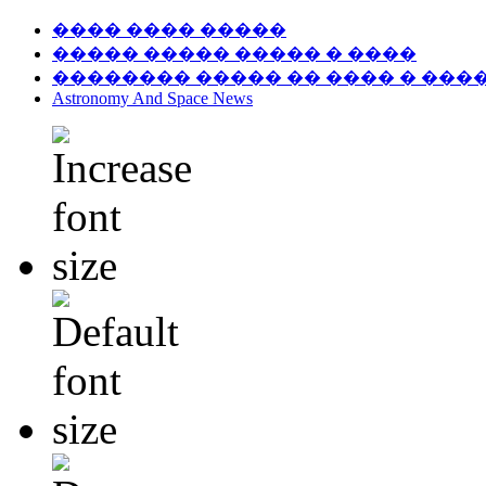
���� ���� �����
����� ����� ����� � ����
�������� ����� �� ���� � ���
Astronomy And Space News