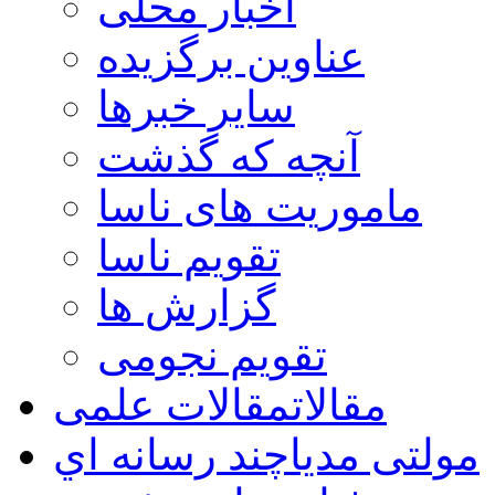
اخبار محلی
عناوین برگزیده
سایر خبرها
آنچه که گذشت
ماموریت های ناسا
تقویم ناسا
گزارش ها
تقویم نجومی
مقالات
مقالات علمی
مولتی مدیا
چند رسانه اي