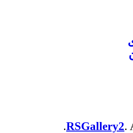
ن
RSGallery2
. 