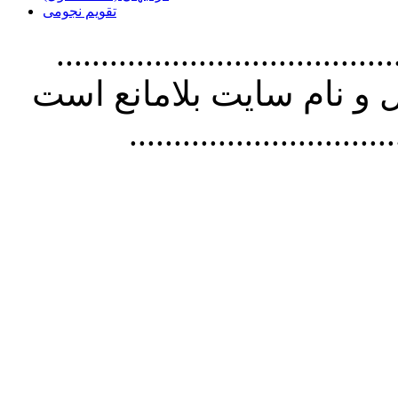
تقویم نجومی
................................. استفاده از
و نام سايت بلامانع است
..............................