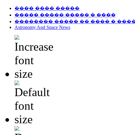
���� ���� �����
����� ����� ����� � ����
�������� ����� �� ���� � ���
Astronomy And Space News