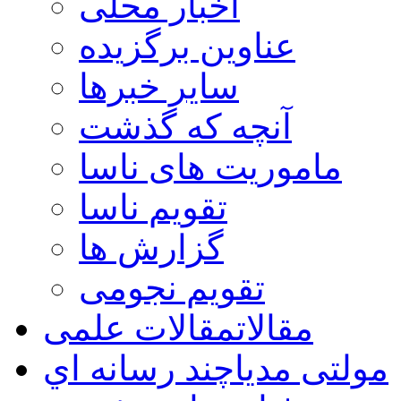
اخبار محلی
عناوین برگزیده
سایر خبرها
آنچه که گذشت
ماموریت های ناسا
تقویم ناسا
گزارش ها
تقویم نجومی
مقالات
مقالات علمی
مولتی مدیا
چند رسانه اي