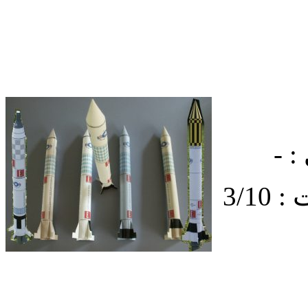
: -
3/1