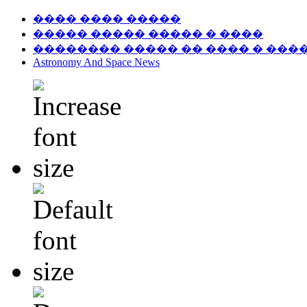
���� ���� �����
����� ����� ����� � ����
�������� ����� �� ���� � ���
Astronomy And Space News