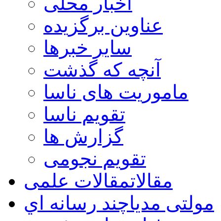
اخبار محلی
عناوین برگزیده
سایر خبرها
آنچه که گذشت
ماموریت های ناسا
تقویم ناسا
گزارش ها
تقویم نجومی
مقالات
مقالات علمی
مولتی مدیا
چند رسانه اي