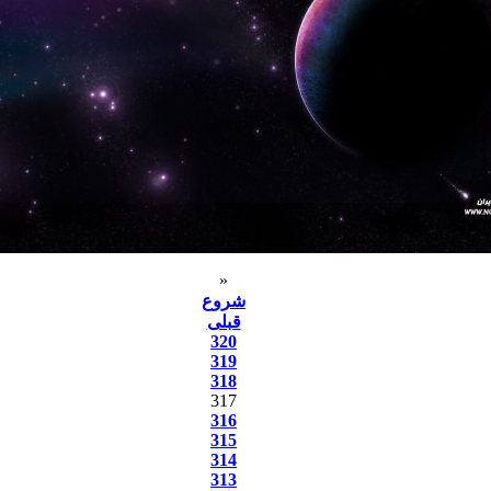
«
شروع
قبلی
320
319
318
317
316
315
314
313