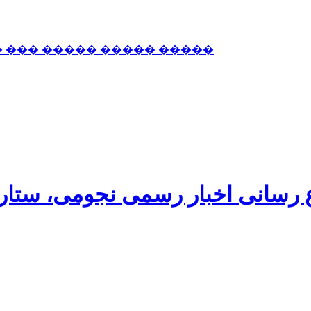
� ��� ����� ����� �����
اع رسانی اخبار رسمی نجومی، ستا