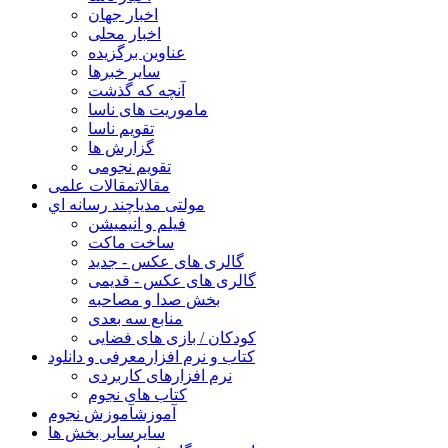
اخبار جهان
اخبار محلی
عناوین برگزیده
سایر خبرها
آنچه که گذشت
ماموریت های ناسا
تقویم ناسا
گزارش ها
تقویم نجومی
مقالات
مقالات علمی
مولتی مدیا
چند رسانه اي
فیلم و انیمیشن
ساخت ماکت
گالری های عکس - جدید
گالری های عکس - قدیمی
بخش صدا و مصاحبه
منابع سه بعدی
کودکان / بازی های فضایی
کتاب و نرم افزار
معرفی و دانلود
نرم افزارهای کاربردی
کتاب های نجوم
آموزش
آموزش نجوم
سایر
سایر بخش ها