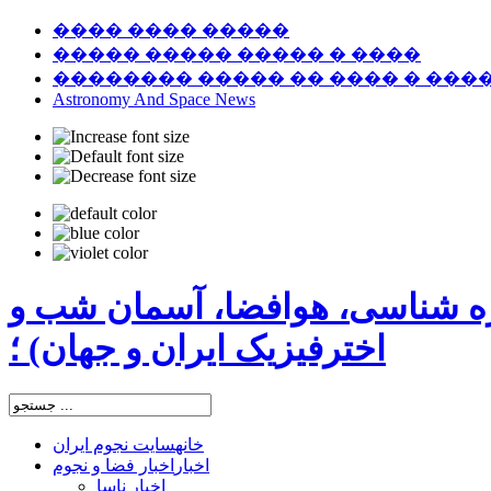
���� ���� �����
����� ����� ����� � ����
�������� ����� �� ���� � ���
Astronomy And Space News
ره شناسی، هوافضا، آسمان شب و
اخترفیزیک ایران و جهان) ؛
خانه
سایت نجوم ایران
اخبار
اخبار فضا و نجوم
اخبار ناسا